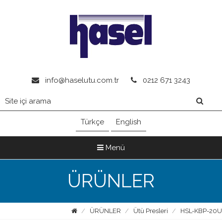
info@haselutu.com.tr
0212 671 3243
Türkçe
English
Menü
ÜRÜNLER
ÜRÜNLER
Ütü Presleri
HSL-KBP-20U