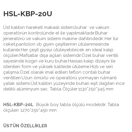
HSL-KBP-20U
Üst kalıbın hareketi makaslı sistem,buhar ve vakum
operatörün kontrolünde el ile yapılmaktadır.Buhar
jeneratörü ve vakum sistemi makine dahilindedir..Her tür
ceket,pantolon vb giyim çeşitlerinin ütülenmesinde
kullanılır.Her çeşit giysiyi ütüleyebilecek en ideal kalıp
ölçüleri.Mafsallar dışa açılan sistemdir.Özel buhar ventili
sayesinde kızgın ve kuru buhar.Hassas kalıp dizaynı ile
istenilen form ve yüksek kalitede ütüleme.Hızlı ve seri
çalışma.Özel olarak imal edilen teflon contalı buhar
ventilleri.Uzun ömürlü ve operatörü yormayan rulmanlı
yatak sistemi.Üst kalıbın yüzeyinde buharı eşit dağıtan ince
delikli alüminyum sac. Tabla Ölçüler:1130*250*345 mm
HSL-KBP-20L
: :Büyük boy tabla ölçülü modelidir. Tabla
ölçüleri :1270*250*450 mm
ÜSTÜN ÖZELLİKLER