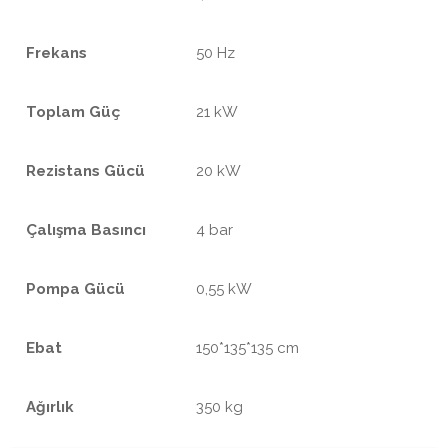
Frekans
50 Hz
Toplam Güç
21 kW
Rezistans Gücü
20 kW
Çalışma Basıncı
4 bar
Pompa Gücü
0,55 kW
Ebat
150*135*135 cm
Ağırlık
350 kg